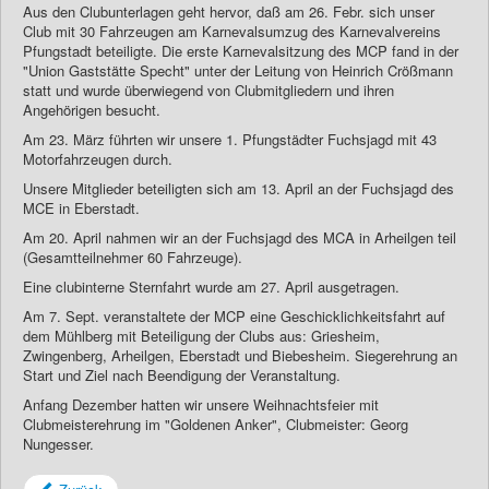
Aus den Clubunterlagen geht hervor, daß am 26. Febr. sich unser
Club mit 30 Fahrzeugen am Karnevalsumzug des Karnevalvereins
Pfungstadt beteiligte. Die erste Karnevalsitzung des MCP fand in der
"Union Gaststätte Specht" unter der Leitung von Heinrich Crößmann
statt und wurde überwiegend von Clubmitgliedern und ihren
Angehörigen besucht.
Am 23. März führten wir unsere 1. Pfungstädter Fuchsjagd mit 43
Motorfahrzeugen durch.
Unsere Mitglieder beteiligten sich am 13. April an der Fuchsjagd des
MCE in Eberstadt.
Am 20. April nahmen wir an der Fuchsjagd des MCA in Arheilgen teil
(Gesamtteilnehmer 60 Fahrzeuge).
Eine clubinterne Sternfahrt wurde am 27. April ausgetragen.
Am 7. Sept. veranstaltete der MCP eine Geschicklichkeitsfahrt auf
dem Mühlberg mit Beteiligung der Clubs aus: Griesheim,
Zwingenberg, Arheilgen, Eberstadt und Biebesheim. Siegerehrung an
Start und Ziel nach Beendigung der Veranstaltung.
Anfang Dezember hatten wir unsere Weihnachtsfeier mit
Clubmeisterehrung im "Goldenen Anker", Clubmeister: Georg
Nungesser.