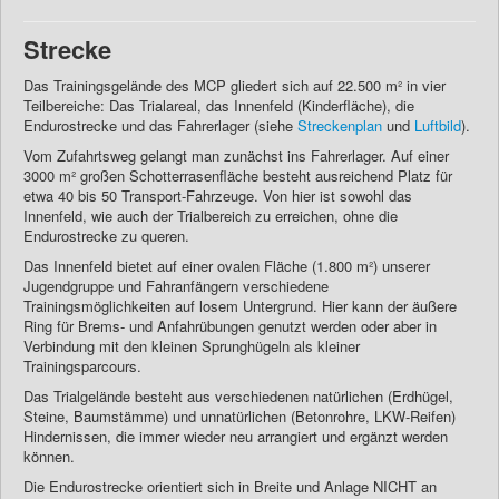
Strecke
Das Trainingsgelände des MCP gliedert sich auf 22.500 m² in vier
Teilbereiche: Das Trialareal, das Innenfeld (Kinderfläche), die
Endurostrecke und das Fahrerlager (siehe
Streckenplan
und
Luftbild
).
Vom Zufahrtsweg gelangt man zunächst ins Fahrerlager. Auf einer
3000 m² großen Schotterrasenfläche besteht ausreichend Platz für
etwa 40 bis 50 Transport-Fahrzeuge. Von hier ist sowohl das
Innenfeld, wie auch der Trialbereich zu erreichen, ohne die
Endurostrecke zu queren.
Das Innenfeld bietet auf einer ovalen Fläche (1.800 m²) unserer
Jugendgruppe und Fahranfängern verschiedene
Trainingsmöglichkeiten auf losem Untergrund. Hier kann der äußere
Ring für Brems- und Anfahrübungen genutzt werden oder aber in
Verbindung mit den kleinen Sprunghügeln als kleiner
Trainingsparcours.
Das Trialgelände besteht aus verschiedenen natürlichen (Erdhügel,
Steine, Baumstämme) und unnatürlichen (Betonrohre, LKW-Reifen)
Hindernissen, die immer wieder neu arrangiert und ergänzt werden
können.
Die Endurostrecke orientiert sich in Breite und Anlage NICHT an