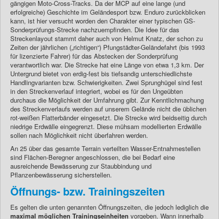
gängigen Moto-Cross-Tracks. Da der MCP auf eine lange (und
erfolgreiche) Geschichte im Geländesport bzw. Enduro zurückblicken
kann, ist hier versucht worden den Charakter einer typischen GS-
Sonderprüfungs-Strecke nachzuempfinden. Die Idee für das
Streckenlayout stammt daher auch von Helmut Knatz, der schon zu
Zeiten der jährlichen („richtigen“) Pfungstädter-Geländefahrt (bis 1993
für lizenzierte Fahrer) für das Abstecken der Sonderprüfung
verantwortlich war. Die Strecke hat eine Länge von etwa 1,3 km. Der
Untergrund bietet von erdig-fest bis tiefsandig unterschiedlichste
Handlingvarianten bzw. Schwierigkeiten. Zwei Sprunghügel sind fest
in den Streckenverlauf integriert, wobei es für den Ungeübten
durchaus die Möglichkeit der Umfahrung gibt. Zur Kenntlichmachung
des Streckenverlaufs werden auf unserem Gelände nicht die üblichen
rot-weißen Flatterbänder eingesetzt. Die Strecke wird beidseitig durch
niedrige Erdwälle eingegrenzt. Diese mühsam modellierten Erdwälle
sollen nach Möglichkeit nicht überfahren werden.
An 25 über das gesamte Terrain verteilten Wasser-Entnahmestellen
sind Flächen-Beregner angeschlossen, die bei Bedarf eine
ausreichende Bewässerung zur Staubbindung und
Pflanzenbewässerung sicherstellen.
Öffnungs- bzw. Trainingszeiten
Es gelten die unten genannten Öffnungszeiten, die jedoch lediglich die
maximal möglichen Trainingseinheiten
vorgeben. Wann innerhalb