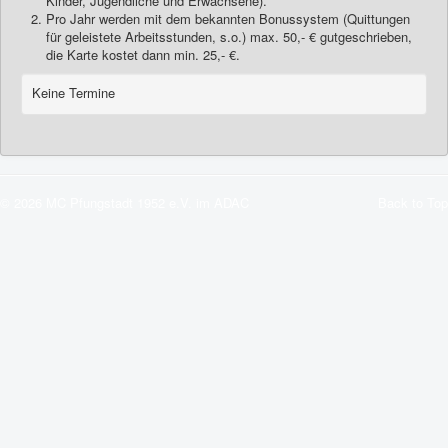
Kinder, Jugendliche und Erwachsene).
Pro Jahr werden mit dem bekannten Bonussystem (Quittungen
für geleistete Arbeitsstunden, s.o.) max. 50,- € gutgeschrieben,
die Karte kostet dann min. 25,- €.
Keine Termine
© 2026 MC Pfungstadt 1952 e.V. im ADAC
Back to Top