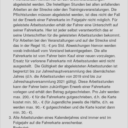
abgeleistet werden. Die freiwilligen Stunden bei allen anfallenden
Arbeiten an der Strecke oder den Trainingsveranstalungen. Die
Pflichtstunden müssen abgeleistet werden, ist dies nicht der Fall
ist der Erwerb einer Fahrerkarte im Folgejahr nicht möglich. Für
geleistete Arbeitsstunden erhält der Fahrer eine Unterschrift auf
seiner Fahrerkarte. Hier ist jeder selbst verantwortlich das er
seine Unterschriften für die geleisteten Arbeitsstunden bekommt.
Für Arbeiten bei den Veranstaltungen und auf der Strecke sind
das in der Regel 10,- € pro Std. Abweichungen hiervon werden
vorab individuell vom Vorstand bekanntgegeben. Die alte
Fahrerkarte ist vom Fahrer beim Kauf einer neuen vorzulegen.
Ersatz für verlorene Fahrerkarte mit Arbeitsstunden wird nicht
ausgestellt. Die Gültigkeit der abgeleisteten Arbeitsstunden ist
begrentzt bis zur Jahreshauptversammlung des übernächsten
Jahres (d.h. die Arbeitsstunden von 2019 sind bis zur
Jahreshauptversammlung 2021 gültig). Diese Arbeitsstunden
kann der Fahrer beim zukünftigen Erwerb einer Fahrerkarte
vorlegen und erhält den Betrag gutgeschrieben. Pro Jahr werden
max. 200,- € für die Fahrerkarte gutgeschrieben, d.h. die Karte
kostet min. 50,-. € (für Jugendliche jeweils die Hälfte, d.h. es
werden max. 90,- € gutgeschrieben und die Karte kostet dann
min. 30,- €).
Alle Arbeitstunden eines Kalenderjahres sind immer erst im
Folgejahr auf die Fahrerkarte anrechenbar.
Bedeutet: